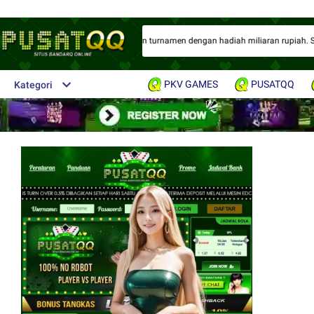
 Rp10.000, transaksi instan, dan turnamen dengan hadiah miliaran rupiah. Sistem f
PKV GAMES
PUSATQQ
Kategori